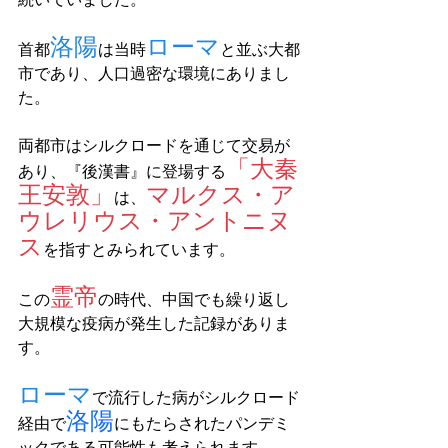
洛陽
ローマ
首都
は当時
と並ぶ大都
市であり、人口過密な環境にありまし
た。 
両都市はシルクロードを通じて交易が
「大秦
あり、『後漢書』に登場する
王安敦」
マルクス・ア
は、
ウレリウス・アントニヌ
ス
を指すとみられています。 
霊帝
この
の時代、中国でも繰り返し
大規模な疫病が発生した記録がありま
す。 
ローマ
で流行した病がシルクロード
洛陽
経由で
にもたらされた
パンデミ
ックである
可能性も考えられます
。