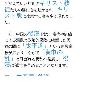
キリスト教
と捉えていた初期の
徒
キリ
たちの姿に心を動かされ、
スト教
に改宗する者も多く現れまし
た。
後漢
では、
一方、中国の
疫病や飢餓
による混乱と政治的腐敗に絶望した民
「太平道」
衆の間に
という新興宗
「黄巾の
教が広まり、やがて
乱」
後
と呼ばれる反乱へ発展し、
漢
は滅亡
を早めることとなります。
ローマ帝国
後漢
と
――地理的に
は遠く離れた二大国が、ほぼ同じ時代
に疫病の大流行（パンデミック）を経
験し、その後に新たな宗教が台頭した
という事実は、世界史において極めて
興味深い現象といえるでしょう。