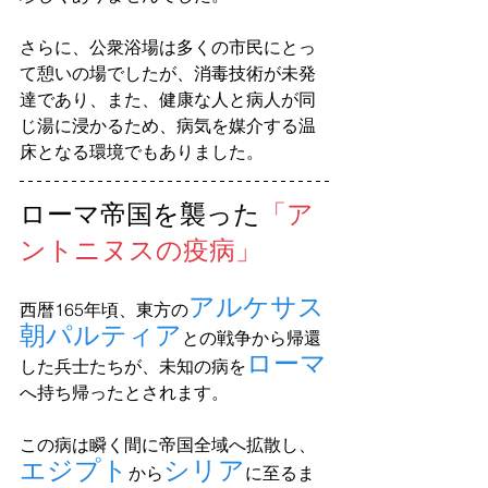
さらに、公衆浴場は多くの市民にとっ
て憩いの場でしたが、消毒技術が未発
達であり、また、健康な人と病人が同
じ湯に浸かるため、病気を媒介する温
床となる環境でもありました。
ローマ帝国を襲った
「ア
ントニヌスの疫病」
アルケサス
西暦165年頃、東方の
朝パルティア
との戦争から帰還
ローマ
した兵士たちが、未知の病を
へ持ち帰ったとされます。 
この病は瞬く間に帝国全域へ拡散し、
エジプト
シリア
から
に至るま