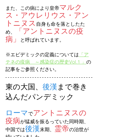
マルク
また、この病により皇帝
ス・アウレリウス・アン
トニヌス
自身も命を落としたた
「アントニヌスの疫
め、
病」
と呼ばれています。 
※エピデミックの定義については
「ア
テネの疫病　～感染症の歴史Vol.1 」
の
記事をご参照ください。
東の大国、
後漢
まで巻き
込んだパンデミック
ローマ
アントニヌスの
で
疫病
が猛威を振るっていた同時期、
後漢
霊帝
中国では
末期、
の治世が
続いていました。 