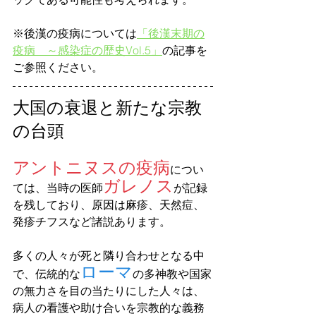
※後漢の疫病については
「後漢末期の
疫病　～感染症の歴史Vol.5」
の記事を
ご参照ください。
大国の衰退と新たな宗教
の台頭
アントニヌスの疫病
につい
ガレノス
ては、当時の医師
が記録
を残しており、原因は麻疹、天然痘、
発疹チフスなど諸説あります。 
多くの人々が死と隣り合わせとなる中
ローマ
で、伝統的な
の多神教や国家
の無力さを目の当たりにした人々は、
病人の看護や助け合いを宗教的な義務