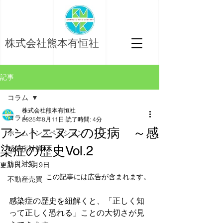
株式会社熊本有恒社
記事
コラム
株式会社熊本有恒社
コラム
2025年8月11日
読了時間: 4分
アントニヌスの疫病 ～感
ホームインスペクション
染症の歴史Vol.2
感染症対策
防災対策
更新日：
3月9日
この記事には広告が含まれます。
不動産売買
感染症の歴史を紐解くと、「正しく知
って正しく恐れる」ことの大切さが見