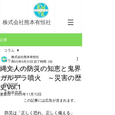
株式会社熊本有恒社
記事
コラム
株式会社熊本有恒社
コラム
2025年9月20日
読了時間: 3分
縄文人の防災の知恵と鬼界
ホームインスペクション
カルデラ噴火 ～災害の歴
感染症対策
防災対策
史Vol.1
不動産売買
更新日：
2025年11月10日
この記事には広告が含まれます。
防災は「正しく恐れ、正しく備える」