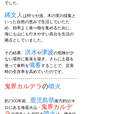
でした。
縄文人
は狩りや漁、木の実の採集と
いった自然の恵みで生活していたた
め、効率よく食べ物を集めるために、
海にも山にも行きやすい高台を生活の
拠点としていました。
洪水
津波
その結果、
や
の危険が少
ない場所に集落を築き、さらに土器を
備蓄
使って食料を
することで、災害
時の生存率を高めていたのです。
鬼界カルデラ
の
噴火
鹿児島県
約7300年前、
南方約50キ
鬼界カルデ
ロにある海底火山・
ラ
噴火