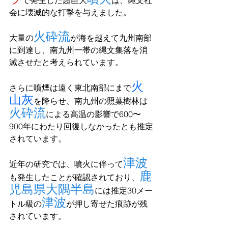
で発生した超巨大
は、縄文社
会に壊滅的な打撃を与えました。
火砕流
大量の
が海を越えて九州南部
に到達し、南九州一帯の縄文集落を消
滅させたと考えられています。
火
さらに噴煙は遠く東北南部にまで
山灰
を降らせ、南九州の照葉樹林は
火砕流
による高温の影響で600〜
900年にわたり回復しなかったとも推定
されています。
津波
近年の研究では、噴火に伴って
鹿
も発生したことが確認されており、
児島県大隅半島
には推定30メー
津波
トル級の
が押し寄せた痕跡が残
されています。