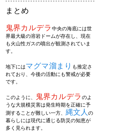
まとめ
鬼界カルデラ
中央の海底には世
界最大級の溶岩ドームが存在し、現在
も火山性ガスの噴出が観測されていま
す。
マグマ溜まり
地下には
も推定さ
れており、今後の活動にも警戒が必要
です。
鬼界カルデラ
このように、
のよ
うな大規模災害は発生時期を正確に予
縄文人
測することが難しい一方、
の
暮らしには現代に通じる防災の知恵が
多く見られます。