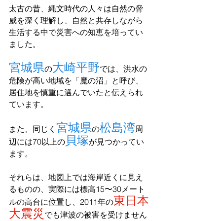
太古の昔、縄文時代の人々は自然の脅
威を深く理解し、自然と共存しながら
生活する中で災害への知恵を培ってい
ました。
宮城県
大崎平野
の
では、洪水の
危険が高い地域を「魔の沼」と呼び、
居住地を慎重に選んでいたと伝えられ
ています。
宮城県
松島湾
また、同じく
の
周
貝塚
辺には70以上の
が見つかってい
ます。
それらは、地図上では海岸近くに見え
るものの、実際には標高15〜30メート
東日本
ルの高台に位置し、2011年の
大震災
でも津波の被害を受けません